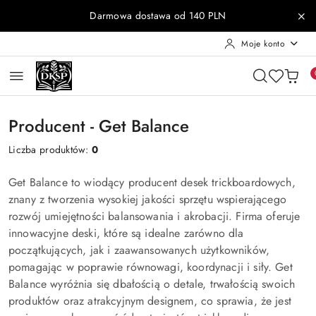
Przejdź do treści głównej
Przejdź do wyszukiwarki
Przejdź do moje konto
Przejdź do menu głównego
Przejdź do stopki
Darmowa dostawa od 140 PLN
Moje konto
Producent - Get Balance
Liczba produktów:
0
Get Balance to wiodący producent desek trickboardowych,
znany z tworzenia wysokiej jakości sprzętu wspierającego
rozwój umiejętności balansowania i akrobacji. Firma oferuje
innowacyjne deski, które są idealne zarówno dla
początkujących, jak i zaawansowanych użytkowników,
pomagając w poprawie równowagi, koordynacji i siły. Get
Balance wyróżnia się dbałością o detale, trwałością swoich
produktów oraz atrakcyjnym designem, co sprawia, że jest